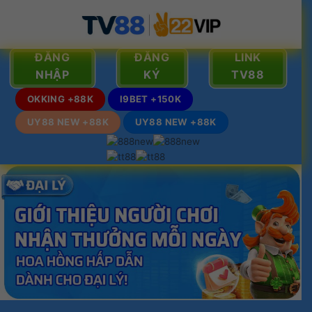
Chuyển
đến
nội
ĐĂNG
ĐĂNG
LINK
dung
NHẬP
KÝ
TV88
OKKING +88K
I9BET +150K
UY88 NEW +88K
UY88 NEW +88K